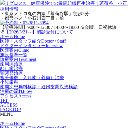
採用情報
・東京メトロ丸の内線「茗荷谷駅」徒歩5分
・都営バス「小石川四丁目」前
【診療時間】9:00〜12:30 / 14:00〜18:00 ※金曜、日祝休診
※
【2026/3/21～】初診受付について
ホーム
Home
医師・スタッフ紹介
Doctor / Staff
ドクターインタビュー
Interview
医院案内
Clinic
施設基準一覧
診療案内
Treatment
歯周病治療
むし歯治療
顎関節治療
審美修復、入れ歯（義歯）治療
小児歯科
歯周疾患無料検診・妊婦歯周疾患検診
治療の流れ
Flow
アクセス
Access
TEL
ACCESS
PAGETOP
MENU
ホーム
Home
医師・スタッフ紹介
Doctor / Staff