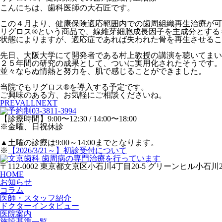
こんにちは、歯科医師の大石匠です。
この４月より、健康保険適応範囲内での歯周組織再生治療が可
リグロス®という商品で、線維芽細胞成長因子を主成分とする
状態によりますが、適応症であれば失われた骨を再生させるこ
先日、大阪大学にて開発者である村上教授の講演を聴いてまい
２５年間の研究の成果として、ついに実用化されたそうです。
並々ならぬ情熱と努力を、肌で感じることができました。
当院でもリグロス®を導入する予定です。
ご興味のある方、お気軽にご相談くださいね。
PREV
ALL
NEXT
【診療時間】9:00〜12:30 / 14:00〜18:00
※金曜、日祝休診
▲
土曜の診療は9:00～14:00までとなります。
※
【2026/3/21～】初診受付について
〒112-0002 東京都文京区小石川4丁目20-5 グリーンヒル小石川2
HOME
お知らせ
コラム
医師・スタッフ紹介
ドクターインタビュー
医院案内
施設基準一覧