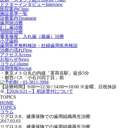
ドクターインタビュー
Interview
医院案内
Clinic
施設基準一覧
診療案内
Treatment
歯周病治療
むし歯治療
顎関節治療
審美修復、入れ歯（義歯）治療
小児歯科
歯周疾患無料検診・妊婦歯周疾患検診
治療の流れ
Flow
アクセス
Access
お知らせ
News
コラム
Column
採用情報
Recruit
・東京メトロ丸の内線「茗荷谷駅」徒歩5分
・都営バス「小石川四丁目」前
【診療時間】9:00〜12:30 / 14:00〜18:00 ※金曜、日祝休診
※
【2026/3/21～】初診受付について
TOPICS
HOME
TOPICS
コラム
リグロス®、健康保険での歯周組織再生治療
2017.03.03
リグロス®、健康保険での歯周組織再生治療