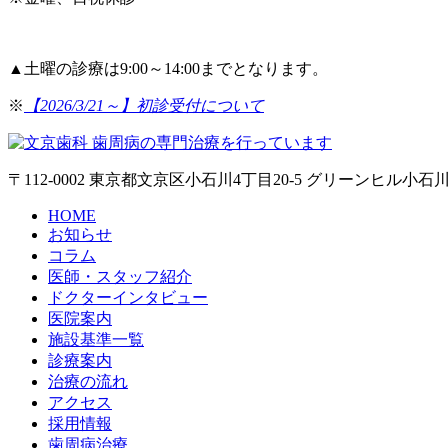
▲
土曜の診療は9:00～14:00までとなります。
※
【2026/3/21～】初診受付について
〒112-0002 東京都文京区小石川4丁目20-5 グリーンヒル小石川
HOME
お知らせ
コラム
医師・スタッフ紹介
ドクターインタビュー
医院案内
施設基準一覧
診療案内
治療の流れ
アクセス
採用情報
歯周病治療