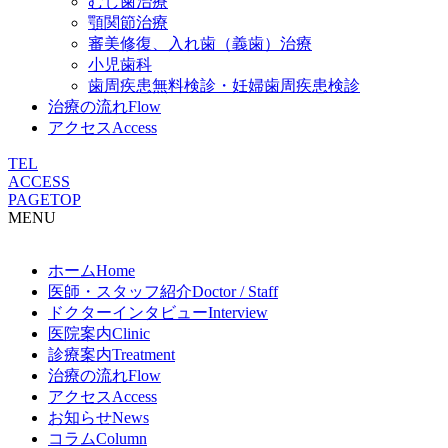
むし歯治療
顎関節治療
審美修復、入れ歯（義歯）治療
小児歯科
歯周疾患無料検診・妊婦歯周疾患検診
治療の流れ
Flow
アクセス
Access
TEL
ACCESS
PAGETOP
MENU
ホーム
Home
医師・スタッフ紹介
Doctor / Staff
ドクターインタビュー
Interview
医院案内
Clinic
診療案内
Treatment
治療の流れ
Flow
アクセス
Access
お知らせ
News
コラム
Column