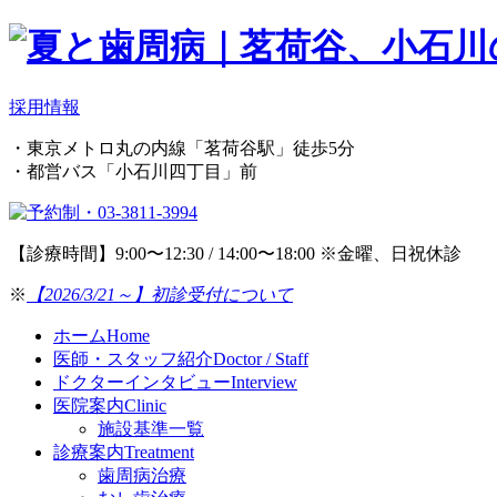
採用情報
・東京メトロ丸の内線「茗荷谷駅」徒歩5分
・都営バス「小石川四丁目」前
【診療時間】9:00〜12:30 / 14:00〜18:00 ※金曜、日祝休診
※
【2026/3/21～】初診受付について
ホーム
Home
医師・スタッフ紹介
Doctor / Staff
ドクターインタビュー
Interview
医院案内
Clinic
施設基準一覧
診療案内
Treatment
歯周病治療