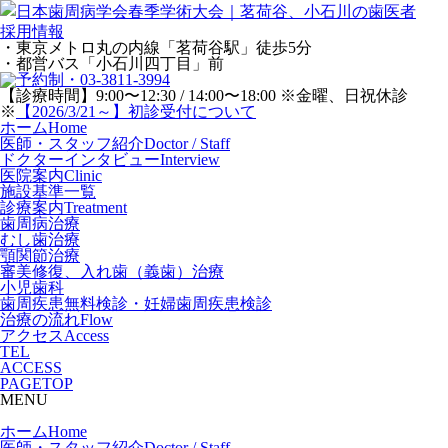
採用情報
・東京メトロ丸の内線「茗荷谷駅」徒歩5分
・都営バス「小石川四丁目」前
【診療時間】9:00〜12:30 / 14:00〜18:00 ※金曜、日祝休診
※
【2026/3/21～】初診受付について
ホーム
Home
医師・スタッフ紹介
Doctor / Staff
ドクターインタビュー
Interview
医院案内
Clinic
施設基準一覧
診療案内
Treatment
歯周病治療
むし歯治療
顎関節治療
審美修復、入れ歯（義歯）治療
小児歯科
歯周疾患無料検診・妊婦歯周疾患検診
治療の流れ
Flow
アクセス
Access
TEL
ACCESS
PAGETOP
MENU
ホーム
Home
医師・スタッフ紹介
Doctor / Staff