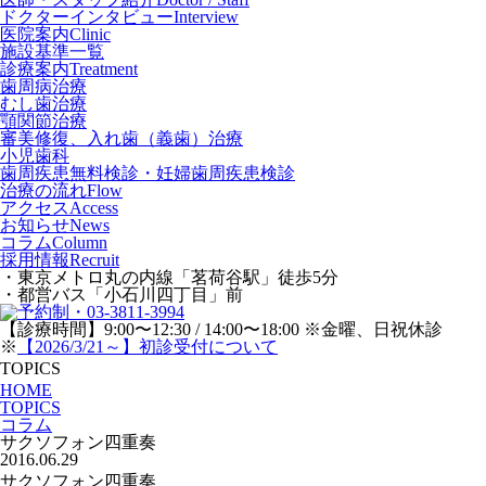
ドクターインタビュー
Interview
医院案内
Clinic
施設基準一覧
診療案内
Treatment
歯周病治療
むし歯治療
顎関節治療
審美修復、入れ歯（義歯）治療
小児歯科
歯周疾患無料検診・妊婦歯周疾患検診
治療の流れ
Flow
アクセス
Access
お知らせ
News
コラム
Column
採用情報
Recruit
・東京メトロ丸の内線「茗荷谷駅」徒歩5分
・都営バス「小石川四丁目」前
【診療時間】9:00〜12:30 / 14:00〜18:00 ※金曜、日祝休診
※
【2026/3/21～】初診受付について
TOPICS
HOME
TOPICS
コラム
サクソフォン四重奏
2016.06.29
サクソフォン四重奏