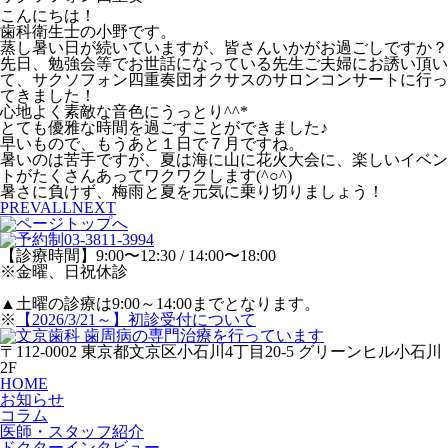
こんにちは！
歯科衛生士の小野です。
蒸し暑い日が続いていますが、皆さんいかがお過ごしですか？
先日、勉強会等でお世話になっている先生ご夫婦にお誘い頂い
て、サクソフォン四重奏団オクサスのサロンコンサートに行っ
てきました！
心地よく素敵な音色にうっとり^^*
とても優雅な時間を過ごすことができました♪
早いもので、もうあと１日で７月ですね。
暑いのは苦手ですが、夏は海に山に花火大会に、楽しいイベン
トがたくさんあってワクワクします(^○^)
暑さに負けず、梅雨と夏を元気に乗り切りましょう！
PREV
ALL
NEXT
【診療時間】9:00〜12:30 / 14:00〜18:00
※金曜、日祝休診
▲
土曜の診療は9:00～14:00までとなります。
※
【2026/3/21～】初診受付について
〒112-0002 東京都文京区小石川4丁目20-5 グリーンヒル小石川
2F
HOME
お知らせ
コラム
医師・スタッフ紹介
ドクターインタビュー