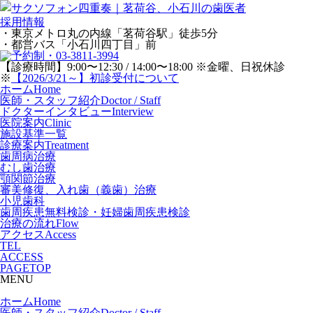
採用情報
・東京メトロ丸の内線「茗荷谷駅」徒歩5分
・都営バス「小石川四丁目」前
【診療時間】9:00〜12:30 / 14:00〜18:00 ※金曜、日祝休診
※
【2026/3/21～】初診受付について
ホーム
Home
医師・スタッフ紹介
Doctor / Staff
ドクターインタビュー
Interview
医院案内
Clinic
施設基準一覧
診療案内
Treatment
歯周病治療
むし歯治療
顎関節治療
審美修復、入れ歯（義歯）治療
小児歯科
歯周疾患無料検診・妊婦歯周疾患検診
治療の流れ
Flow
アクセス
Access
TEL
ACCESS
PAGETOP
MENU
ホーム
Home
医師・スタッフ紹介
Doctor / Staff