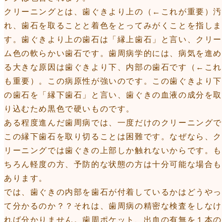
クリーニングとは、歯ぐきより上の（←これが重要）
れ、歯石を取ることと着色をとってみがくことを指し
す。歯ぐきより上の歯石は「縁上歯石」と言い、クリ
ム色の軟らかい歯石です。歯周病学的には、病気を進
る大きな原因は歯ぐきより下、内部の歯石です（←こ
も重要）。この病原性が強いのです。この歯ぐきより
の歯石を「縁下歯石」と言い、歯ぐきの血液の成分を
り込むため黒色で硬いものです。
ある程度進んだ歯周病では、一度だけのクリーニングで
この縁下歯石を取り切ることは困難です。なぜなら、
リーニングでは歯ぐきの上部しか触れないからです。も
ちろん軽度の方、予防的な状態の方は十分可能な場合
あります。
では、歯ぐきの内部を歯石が付着しているかはどうやっ
て分かるのか？？それは、歯周病の精密な検査をしな
れば分かりません。歯周ポケット、出血の有無を１本