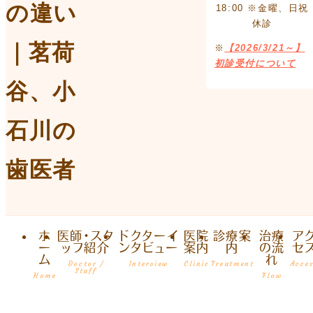
18:00 ※金曜、日祝
休診
※
【2026/3/21～】
初診受付について
ホ
医師・スタ
ドクターイ
医院
診療案
治療
ア
ー
ッフ紹介
ンタビュー
案内
内
の流
セ
ム
れ
Doctor /
Interview
Clinic
Treatment
Acce
Staff
Home
Flow